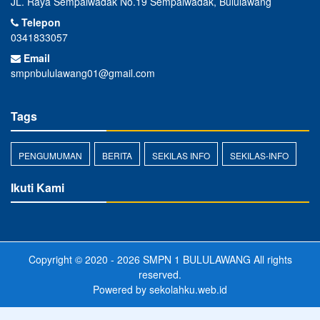
JL. Raya Sempalwadak No.19 Sempalwadak, Bululawang
Telepon
0341833057
Email
smpnbululawang01@gmail.com
Tags
PENGUMUMAN
BERITA
SEKILAS INFO
SEKILAS-INFO
Ikuti Kami
Copyright © 2020 - 2026
SMPN 1 BULULAWANG
All rights
reserved.
Powered by
sekolahku.web.id